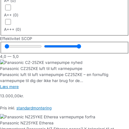
A+
(
0
)
A++
(
0
)
A+++
(
0
)
Effektivitet SCOP
4,0
—
5,0
Panasonic CZ25ZKE luft til luft varmepumpe
Panasonic luft til luft varmepumpe CZ25ZKE – en fornuftig
varmepumpe til dig der ikke har brug for de...
Læs mere
13.000,00
kr.
Pris inkl.
standardmontering
Panasonic NZ25YKE Etherea
Vægmonteret Panasonic NZ Etherea nanoe™ X-teknologi til at