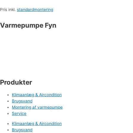
Pris inkl.
standardmontering
Varmepumpe Fyn
Industrivej 19
5550 Langeskov
Tlf. 71 99 95 00
cm@varmepumpefyn.dk
Produkter
Klimaanlæg & Aircondition
Brugsvand
Montering af varmepumpe
Service
Klimaanlæg & Aircondition
Brugsvand