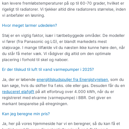
kan levere fremløbstemperaturer på op til 60-70 grader, hvilket er
rigeligt til radiatorer. Vi tjekker altid dine radiatorers størrelse, inden
vi anbefaler en løsning.
Hvor meget larmer udedelen?
Støj er en vigtig faktor, især i tætbebyggede områder. De modeller
vi fører (fra Panasonic og LG), er blandt markedets mest
støjsvage. I mange tilfælde vil du næsten ikke kunne høre den, når
du står få meter væk. Vi rådgiver dig altid om den optimale
placering i forhold til skel og naboer.
Er der tilskud til luft til vand varmepumper i 2025?
Ja, der er løbende
energitilskudspuljer fra Energistyrelsen
, som du
kan søge, hvis du skifter fra f.eks. olie eller gas. Desuden får du en
reduceret elafgift
på alt elforbrug over 4.000 kWh, når du er
registreret med elvarme (varmepumpe) i BBR. Det giver en
markant besparelse på elregningen.
Kan jeg beregne min pris?
Ja, her på vores hjemmeside har vi en beregner, så du kan få et