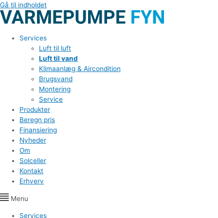
Gå til indholdet
Services
Luft til luft
Luft til vand
Klimaanlæg & Aircondition
Brugsvand
Montering
Service
Produkter
Beregn pris
Finansiering
Nyheder
Om
Solceller
Kontakt
Erhverv
Menu
Services