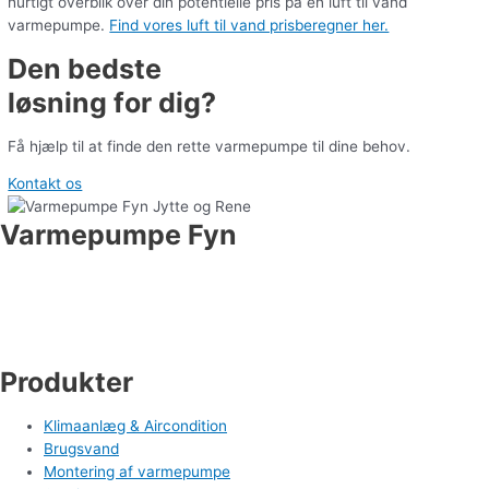
hurtigt overblik over din potentielle pris på en luft til vand
varmepumpe.
Find vores luft til vand prisberegner her.
Den bedste
løsning for dig?
Få hjælp til at finde den rette varmepumpe til dine behov.
Kontakt os
Varmepumpe Fyn
Industrivej 19
5550 Langeskov
Tlf. 71 99 95 00
cm@varmepumpefyn.dk
Produkter
Klimaanlæg & Aircondition
Brugsvand
Montering af varmepumpe