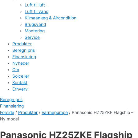
Luft til luft
Luft til vand
Klimaanlæg & Aircondition
Brugsvand
Montering
Service
Produkter
Beregn pris
Finansiering
Nyheder
Om
Solceller
Kontakt
Erhverv
Beregn pris
Finansiering
Forside
/
Produkter
/
Varmepumpe
/ Panasonic HZ25ZKE Flagship –
Ny model
Panasonic HZ25ZKE Flagship