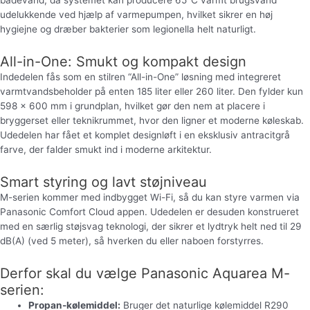
badevand, da systemet kan producere 65°C varmt brugsvand
udelukkende ved hjælp af varmepumpen, hvilket sikrer en høj
hygiejne og dræber bakterier som legionella helt naturligt.
All-in-One: Smukt og kompakt design
Indedelen fås som en stilren “All-in-One” løsning med integreret
varmtvandsbeholder på enten 185 liter eller 260 liter. Den fylder kun
598 x 600 mm i grundplan, hvilket gør den nem at placere i
bryggerset eller teknikrummet, hvor den ligner et moderne køleskab.
Udedelen har fået et komplet designløft i en eksklusiv antracitgrå
farve, der falder smukt ind i moderne arkitektur.
Smart styring og lavt støjniveau
M-serien kommer med indbygget Wi-Fi, så du kan styre varmen via
Panasonic Comfort Cloud appen. Udedelen er desuden konstrueret
med en særlig støjsvag teknologi, der sikrer et lydtryk helt ned til 29
dB(A) (ved 5 meter), så hverken du eller naboen forstyrres.
Derfor skal du vælge Panasonic Aquarea M-
serien:
Propan-kølemiddel:
Bruger det naturlige kølemiddel R290