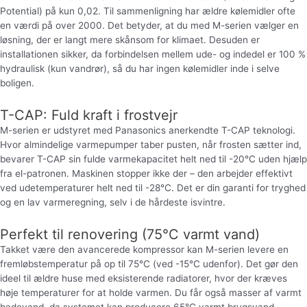
Potential) på kun 0,02. Til sammenligning har ældre kølemidler ofte
en værdi på over 2000. Det betyder, at du med M-serien vælger en
løsning, der er langt mere skånsom for klimaet. Desuden er
installationen sikker, da forbindelsen mellem ude- og indedel er 100 %
hydraulisk (kun vandrør), så du har ingen kølemidler inde i selve
boligen.
T-CAP: Fuld kraft i frostvejr
M-serien er udstyret med Panasonics anerkendte T-CAP teknologi.
Hvor almindelige varmepumper taber pusten, når frosten sætter ind,
bevarer T-CAP sin fulde varmekapacitet helt ned til -20°C uden hjælp
fra el-patronen. Maskinen stopper ikke der – den arbejder effektivt
ved udetemperaturer helt ned til -28°C. Det er din garanti for tryghed
og en lav varmeregning, selv i de hårdeste isvintre.
Perfekt til renovering (75°C varmt vand)
Takket være den avancerede kompressor kan M-serien levere en
fremløbstemperatur på op til 75°C (ved -15°C udenfor). Det gør den
ideel til ældre huse med eksisterende radiatorer, hvor der kræves
høje temperaturer for at holde varmen. Du får også masser af varmt