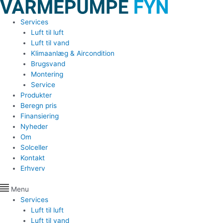
Gå
til
Services
indholdet
Luft til luft
Luft til vand
Klimaanlæg & Aircondition
Brugsvand
Montering
Service
Produkter
Beregn pris
Finansiering
Nyheder
Om
Solceller
Kontakt
Erhverv
Menu
Services
Luft til luft
Luft til vand