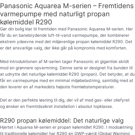
Panasonic Aquarea M-serien – Fremtidens
varmepumpe med naturligt propan
kølemiddel R290
Gør din bolig klar til fremtiden med Panasonic Aquarea M-serien. Her
får du en banebrydende luft-til-vand varmepumpe, der kombinerer
ekstrem ydeevne med det miljøvenlige propan kølemiddel R290. Det
er det ansvarlige valg, der ikke går på kompromis med komforten.
Med introduktionen af M-serien tager Panasonic et gigantisk skridt
mod en grønnere opvarmning. Denne serie er designet fra bunden til
at udnytte det naturlige kølemiddel R290 (propan). Det betyder, at du
får en varmepumpe med en minimal miljøbelastning, samtidig med at
den leverer en af markedets højeste fremløbstemperaturer.
Det er den perfekte løsning til dig, der vil af med gas- eller oliefyret
og ønsker en fremtidssikret installation i absolut topklasse.
R290 propan kølemiddel: Det naturlige valg
Hjertet i Aquarea M-serien er propan kølemidlet R290. I modsætning
til traditionelle kølemidler har R290 en GWP-værdi (Global Warming