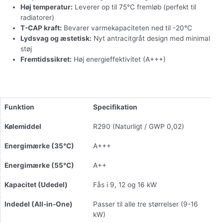
Høj temperatur:
Leverer op til 75°C fremløb (perfekt til
radiatorer)
T-CAP kraft:
Bevarer varmekapaciteten ned til -20°C
Lydsvag og æstetisk:
Nyt antracitgråt design med minimal
støj
Fremtidssikret:
Høj energieffektivitet (A+++)
Funktion
Specifikation
Kølemiddel
R290 (Naturligt / GWP 0,02)
Energimærke (35°C)
A+++
Energimærke (55°C)
A++
Kapacitet (Udedel)
Fås i 9, 12 og 16 kW
Indedel (All-in-One)
Passer til alle tre størrelser (9-16
kW)