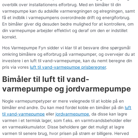
overblik over installationens elforbrug. Med en bimåler til din
varmepumpe kan du adskille varmeregningen og elregningen, samt
få et indblik i varmepumpens overordnede drift og energiforbrug.
En bimåler giver dig desuden bedre mulighed for at kontrollere, om
din varmepumpe arbejder effektivt og deraf om den er indstillet
korrekt.
Hos Varmepumpe Fyn sidder vi klar til at besvare dine spørgsmål
omkring bimålere og elforbrug på varmepumper, og overvejer du at
investere i en luft til vand-varmepumpe, kan du nemt beregne din
pris via vores
luft til vand-varmepumpe prisberegner
.
Bimåler til luft til vand-
varmepumpe og jordvarmepumpe
Nogle varmepumpetyper er mere velegnede til at koble på en
bimåler end andre. Du kan med fordel koble en bimåler på din
luft
til vand-varmepumpe
eller
jordvarmepumpe
, da disse kan lagre
varmen i et termisk lager, som f.eks. en varmtvandsbeholder eller
en varmeakkumulator. Disse beholdere gør det muligt at lagre
varmen til senere brug, hvor prisen på strøm er billigere. Herved