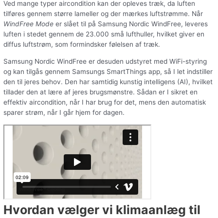
Ved mange typer aircondition kan der opleves træk, da luften
tilføres gennem større lameller og der mærkes luftstrømme. Når
WindFree Mode
er slået til på Samsung Nordic WindFree, leveres
luften i stedet gennem de 23.000 små lufthuller, hvilket giver en
diffus luftstrøm, som formindsker følelsen af træk.
Samsung Nordic WindFree er desuden udstyret med WiFi-styring
og kan tilgås gennem Samsungs SmartThings app, så I let indstiller
den til jeres behov. Den har samtidig kunstig intelligens (AI), hvilket
tillader den at lære af jeres brugsmønstre. Sådan er I sikret en
effektiv aircondition, når I har brug for det, mens den automatisk
sparer strøm, når I går hjem for dagen.
Hvordan vælger vi klimaanlæg til