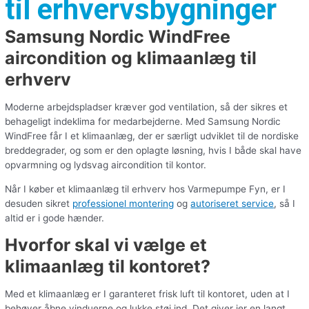
til erhvervsbygninger
Samsung Nordic WindFree
aircondition og klimaanlæg til
erhverv
Moderne arbejdspladser kræver god ventilation, så der sikres et
behageligt indeklima for medarbejderne. Med Samsung Nordic
WindFree får I et klimaanlæg, der er særligt udviklet til de nordiske
breddegrader, og som er den oplagte løsning, hvis I både skal have
opvarmning og lydsvag aircondition til kontor.
Når I køber et klimaanlæg til erhverv hos Varmepumpe Fyn, er I
desuden sikret
professionel montering
og
autoriseret service
, så I
altid er i gode hænder.
Hvorfor skal vi vælge et
klimaanlæg til kontoret?
Med et klimaanlæg er I garanteret frisk luft til kontoret, uden at I
behøver åbne vinduerne og lukke støj ind. Det giver jer en langt