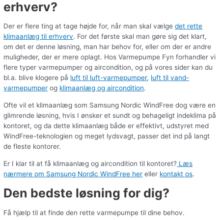
erhverv?
Der er flere ting at tage højde for, når man skal vælge
det rette
klimaanlæg til erhverv
. For det første skal man gøre sig det klart,
om det er denne løsning, man har behov for, eller om der er andre
muligheder, der er mere oplagt. Hos Varmepumpe Fyn forhandler vi
flere typer varmepumper og aircondition, og på vores sider kan du
bl.a. blive klogere på
luft til luft-varmepumper
,
luft til vand-
varmepumper
og
klimaanlæg og aircondition
.
Ofte vil et klimaanlæg som Samsung Nordic WindFree dog være en
glimrende løsning, hvis I ønsker et sundt og behageligt indeklima på
kontoret, og da dette klimaanlæg både er effektivt, udstyret med
WindFree-teknologien og meget lydsvagt, passer det ind på langt
de fleste kontorer.
Er I klar til at få klimaanlæg og aircondition til kontoret?
Læs
nærmere om Samsung Nordic WindFree her
eller
kontakt os
.
Den bedste løsning for dig?
Få hjælp til at finde den rette varmepumpe til dine behov.