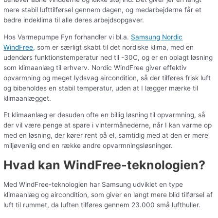
mere stabil lufttilførsel gennem dagen, og medarbejderne får et
bedre indeklima til alle deres arbejdsopgaver.
Hos Varmepumpe Fyn forhandler vi bl.a.
Samsung Nordic
WindFree
,
som er særligt skabt til det nordiske klima, med en
udendørs funktionstemperatur ned til -30C, og er en oplagt løsning
som klimaanlæg til erhverv. Nordic WindFree giver effektiv
opvarmning og meget lydsvag aircondition, så der tilføres frisk luft
og bibeholdes en stabil temperatur, uden at I lægger mærke til
klimaanlægget.
Et klimaanlæg er desuden ofte en billig løsning til opvarmning, så
der vil være penge at spare i vintermånederne, når I kan varme op
med en løsning, der kører rent på el, samtidig med at den er mere
miljøvenlig end en række andre opvarmningsløsninger.
Hvad kan WindFree-teknologien?
Med WindFree-teknologien har Samsung udviklet en type
klimaanlæg og aircondition, som giver en langt mere blid tilførsel af
luft til rummet, da luften tilføres gennem 23.000 små lufthuller.