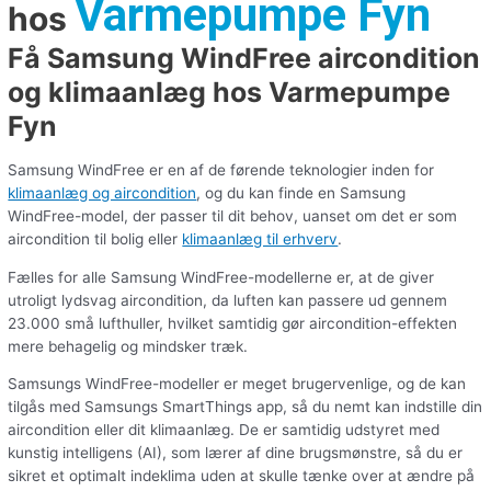
Varmepumpe Fyn
hos
Få Samsung WindFree aircondition
og klimaanlæg hos Varmepumpe
Fyn
Samsung WindFree er en af de førende teknologier inden for
klimaanlæg og aircondition
, og du kan finde en Samsung
WindFree-model, der passer til dit behov, uanset om det er som
aircondition til bolig eller
klimaanlæg til erhverv
.
Fælles for alle Samsung WindFree-modellerne er, at de giver
utroligt lydsvag aircondition, da luften kan passere ud gennem
23.000 små lufthuller, hvilket samtidig gør aircondition-effekten
mere behagelig og mindsker træk.
Samsungs WindFree-modeller er meget brugervenlige, og de kan
tilgås med Samsungs SmartThings app, så du nemt kan indstille din
aircondition eller dit klimaanlæg. De er samtidig udstyret med
kunstig intelligens (AI), som lærer af dine brugsmønstre, så du er
sikret et optimalt indeklima uden at skulle tænke over at ændre på