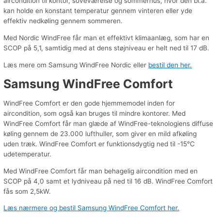
aircondition til kontor, soveværelse og sommerhus, hvor den bl.a.
kan holde en konstant temperatur gennem vinteren eller yde
effektiv nedkøling gennem sommeren.
Med Nordic WindFree får man et effektivt klimaanlæg, som har en
SCOP på 5,1, samtidig med at dens støjniveau er helt ned til 17 dB.
Læs mere om Samsung WindFree Nordic eller
bestil den her.
Samsung WindFree Comfort
WindFree Comfort er den gode hjemmemodel inden for
aircondition, som også kan bruges til mindre kontorer. Med
WindFree Comfort får man glæde af WindFree-teknologiens diffuse
køling gennem de 23.000 lufthuller, som giver en mild afkøling
uden træk. WindFree Comfort er funktionsdygtig ned til -15°C
udetemperatur.
Med WindFree Comfort får man behagelig aircondition med en
SCOP på 4,0 samt et lydniveau på ned til 16 dB. WindFree Comfort
fås som 2,5kW.
Læs nærmere og bestil Samsung WindFree Comfort her.