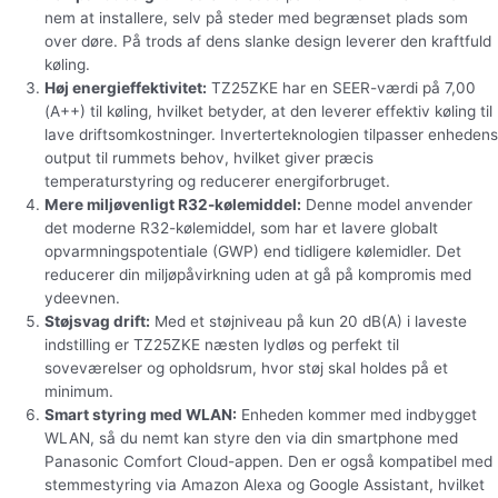
nem at installere, selv på steder med begrænset plads som
over døre. På trods af dens slanke design leverer den kraftfuld
køling.
Høj energieffektivitet:
TZ25ZKE har en SEER-værdi på 7,00
(A++) til køling, hvilket betyder, at den leverer effektiv køling til
lave driftsomkostninger. Inverterteknologien tilpasser enhedens
output til rummets behov, hvilket giver præcis
temperaturstyring og reducerer energiforbruget.
Mere miljøvenligt R32-kølemiddel:
Denne model anvender
det moderne R32-kølemiddel, som har et lavere globalt
opvarmningspotentiale (GWP) end tidligere kølemidler. Det
reducerer din miljøpåvirkning uden at gå på kompromis med
ydeevnen.
Støjsvag drift:
Med et støjniveau på kun 20 dB(A) i laveste
indstilling er TZ25ZKE næsten lydløs og perfekt til
soveværelser og opholdsrum, hvor støj skal holdes på et
minimum.
Smart styring med WLAN:
Enheden kommer med indbygget
WLAN, så du nemt kan styre den via din smartphone med
Panasonic Comfort Cloud-appen. Den er også kompatibel med
stemmestyring via Amazon Alexa og Google Assistant, hvilket