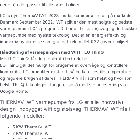
der er én der passer til alle typer boliger.
LG´s nye ThermaV IWT 2023 model kommer allerede på markedet i
Danmark September 2022. IWT split er den mest solgte og bedste
varmepumpe i LG´s program. Det er en billig, støjsvag og driftssikker
varmepumpe med nyeste teknolog. Det er en energieffektiv og
innovativ nyskabelse som grundet kølemidlet R32 gavner miljøet.
Håndtering af varmepumpen med WIFI – LG ThinQ
Med LG ThinQ, får du problemfri forbindelse.
LG ThinQ gør det muligt for brugerne at overvåge og kontrollere
kompatible LG-produkter eksternt, så de kan indstille temperaturen
og regulere brugen af deres THERMA V når som helst og hvor som
helst. ThinQ-teknologien fungerer også med stemmestyring via
Google Home.
THERMAV IWT varmepumpe fra LG er alle Innovativt
design, indbygget wifi og støjsvag, THERMAV IWT fås i
følgende modeller:
5 KW ThermaV IWT
7 KW ThermaV IWT