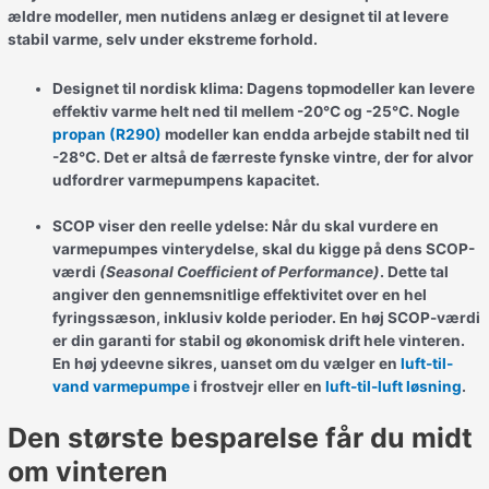
ældre modeller, men nutidens anlæg er designet til at levere
stabil varme, selv under ekstreme forhold.
Designet til nordisk klima:
Dagens topmodeller kan levere
effektiv varme helt ned til mellem -20°C og -25°C. Nogle
propan (R290)
modeller kan endda arbejde stabilt ned til
-28°C. Det er altså de færreste fynske vintre, der for alvor
udfordrer varmepumpens kapacitet.
SCOP viser den reelle ydelse:
Når du skal vurdere en
varmepumpes vinterydelse, skal du kigge på dens SCOP-
værdi
(Seasonal Coefficient of Performance)
. Dette tal
angiver den gennemsnitlige effektivitet over en hel
fyringssæson, inklusiv kolde perioder. En høj SCOP-værdi
er din garanti for stabil og økonomisk drift hele vinteren.
En høj ydeevne sikres, uanset om du vælger en
luft-til-
vand varmepumpe
i frostvejr eller en
luft-til-luft løsning
.
Den største besparelse får du midt
om vinteren