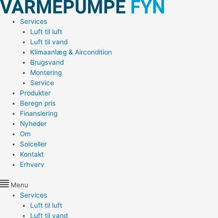
Gå
til
Services
indholdet
Luft til luft
Luft til vand
Klimaanlæg & Aircondition
Brugsvand
Montering
Service
Produkter
Beregn pris
Finansiering
Nyheder
Om
Solceller
Kontakt
Erhverv
Menu
Services
Luft til luft
Luft til vand