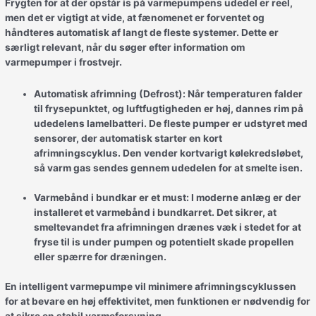
Frygten for at der opstår is på varmepumpens udedel er reel,
men det er vigtigt at vide, at fænomenet er forventet og
håndteres automatisk af langt de fleste systemer. Dette er
særligt relevant, når du søger efter information om
varmepumper i frostvejr.
Automatisk afrimning (Defrost):
Når temperaturen falder
til frysepunktet, og luftfugtigheden er høj, dannes rim på
udedelens lamelbatteri. De fleste pumper er udstyret med
sensorer, der automatisk starter en kort
afrimningscyklus. Den vender kortvarigt kølekredsløbet,
så varm gas sendes gennem udedelen for at smelte isen.
Varmebånd i bundkar er et must:
I moderne anlæg er der
installeret et varmebånd i bundkarret. Det sikrer, at
smeltevandet fra afrimningen drænes væk i stedet for at
fryse til is under pumpen og potentielt skade propellen
eller spærre for dræningen.
En intelligent varmepumpe vil minimere afrimningscyklussen
for at bevare en høj effektivitet, men funktionen er nødvendig for
at sikre en stabil varmeforsyning.