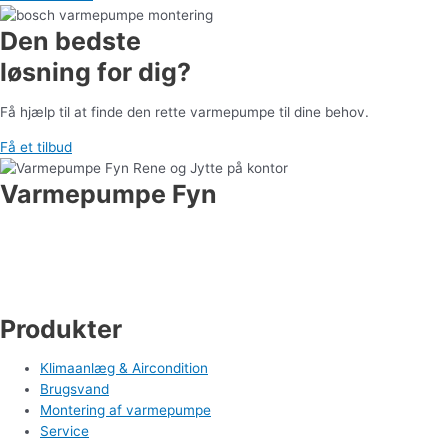
Den bedste
løsning for dig?
Få hjælp til at finde den rette varmepumpe til dine behov.
Få et tilbud
Varmepumpe Fyn
Industrivej 19
5550 Langeskov
Tlf. 71 99 95 00
cm@varmepumpefyn.dk
Produkter
Klimaanlæg & Aircondition
Brugsvand
Montering af varmepumpe
Service